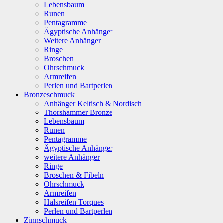
Lebensbaum
Runen
Pentagramme
Ägyptische Anhänger
Weitere Anhänger
Ringe
Broschen
Ohrschmuck
Armreifen
Perlen und Bartperlen
Bronzeschmuck
Anhänger Keltisch & Nordisch
Thorshammer Bronze
Lebensbaum
Runen
Pentagramme
Ägyptische Anhänger
weitere Anhänger
Ringe
Broschen & Fibeln
Ohrschmuck
Armreifen
Halsreifen Torques
Perlen und Bartperlen
Zinnschmuck