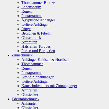
Thorshammer Bronze
Lebensbaum
Runen
Pentagramme
Ägyptische Anhänger
weitere Anhänger
Ringe
Broschen & Fibeln
Ohrschmuck
Armreifen
Halsreifen Torques
Perlen und Bartperlen
Zinnschmuck
Anhänger Keltisch & Nordisch
Thorshammer
Runen
Pentagramme
Große Zinnanhänger
weitere Anhänger
Kautschukcolliers mit Zinnangänger
Armreifen
Ohrstecker
Edelstahlschmuck
Anhänger
Ohrstecker