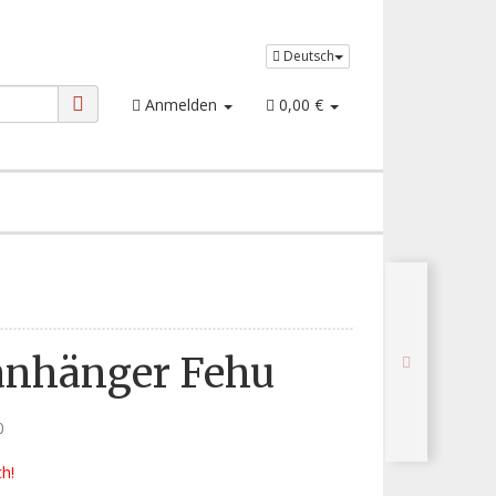
Deutsch
Anmelden
0,00 €
anhänger Fehu
0
ch!