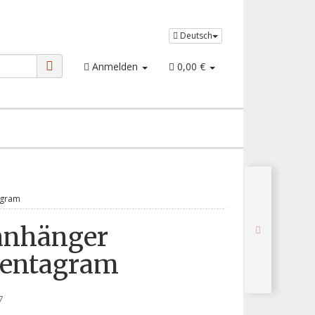
Deutsch
Anmelden
0,00 €
agram
anhänger
entagram
7