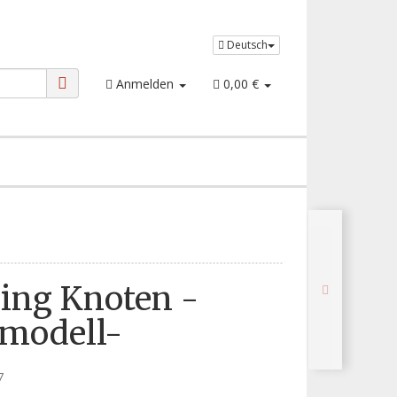
Deutsch
Anmelden
0,00 €
ing Knoten -
modell-
7