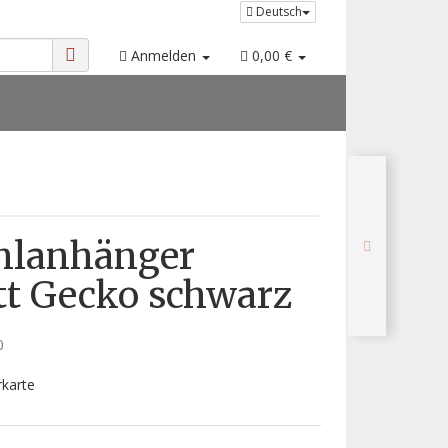
Deutsch
Anmelden
0,00 €
hlanhänger
tt Gecko schwarz
0
rkarte