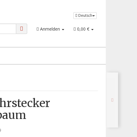
Deutsch
Anmelden
0,00 €
Ohrstecker
baum
9