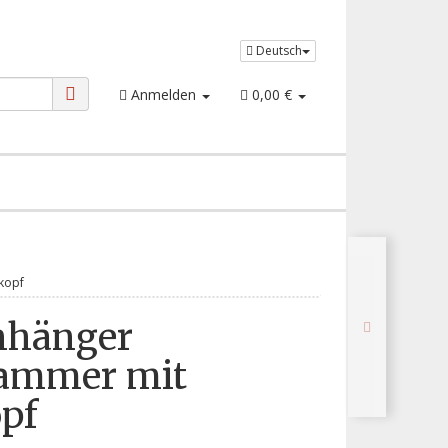
Deutsch
Anmelden
0,00 €
kopf
nhänger
ammer mit
pf