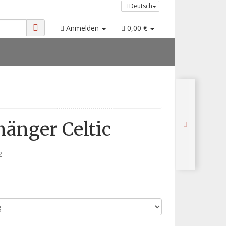
Deutsch
Anmelden
0,00 €
änger Celtic
2