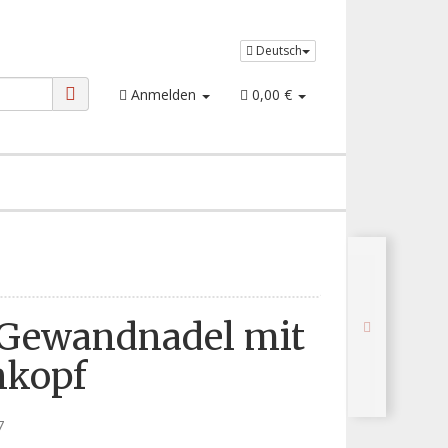
Deutsch
Anmelden
0,00 €
 Gewandnadel mit
nkopf
7