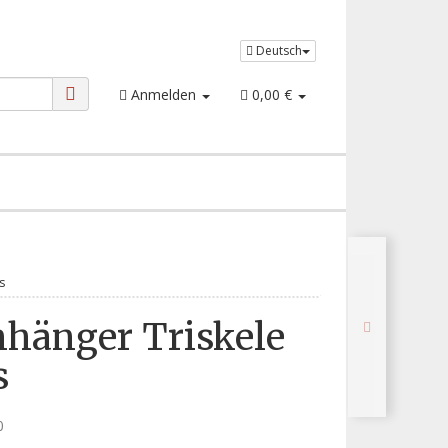
Deutsch
Anmelden
0,00 €
s
nhänger Triskele
s
0